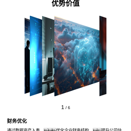
优势价值
1
/
6
财务优化
通过数据资产入表，优化企业财务结构，提升公司估