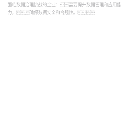
面临数据治理挑战的企业：需要提升数据管理和应用能
力，确保数据安全和合规性。
股票代码：000034.SZ
BG大游集团控股
BG大游集团信息
BG大游集团问学
BG大游集团鲲泰
BG大游集团云科
BG大游集团商桥
山石网科
高科数聚
GoPomelo
联系我们
隐私政策
法律声明
网络安全与隐私保护