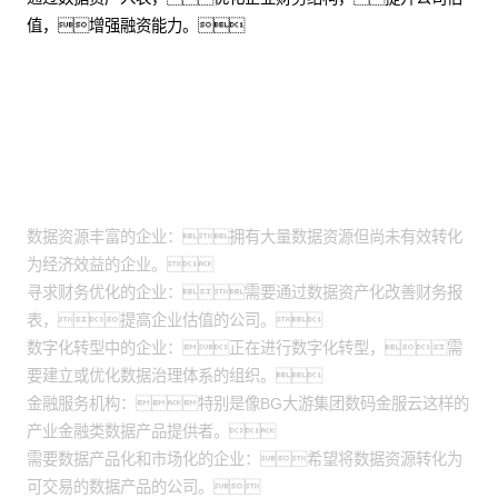
值，增强融资能力。
适用场景
数据资源丰富的企业：拥有大量数据资源但尚未有效转化
为经济效益的企业。
寻求财务优化的企业：需要通过数据资产化改善财务报
表，提高企业估值的公司。
数字化转型中的企业：正在进行数字化转型，需
要建立或优化数据治理体系的组织。
金融服务机构：特别是像BG大游集团数码金服云这样的
产业金融类数据产品提供者。
需要数据产品化和市场化的企业：希望将数据资源转化为
可交易的数据产品的公司。