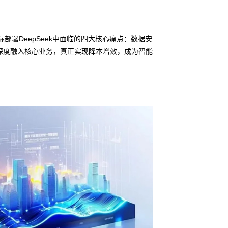
部署DeepSeek中面临的四大核心痛点：数据安
深度融入核心业务，真正实现降本增效，成为智能
信创适配
无缝对接多
• BG大游集团鲲泰
• 全栈私有化部署
• 软硬件深度集成
• 覆盖行业场景的
预约专家咨询 >>
下载产品介绍 >>