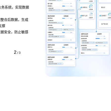
供AI 辅助
• 将业务流程以作战地图的形式进行可视化呈现，清
、销售预测、风险评
个环节、节点之间的关系以及当前流程所处阶段
• AI 分析任务处理时间、资源消耗等指标数据，定
优化建议
• 流程管理者无需代码，通过拖拽、参数设置等方式
务流程
预约专家咨询 >>
3
/
3
下载智能流程工作台介绍 >>