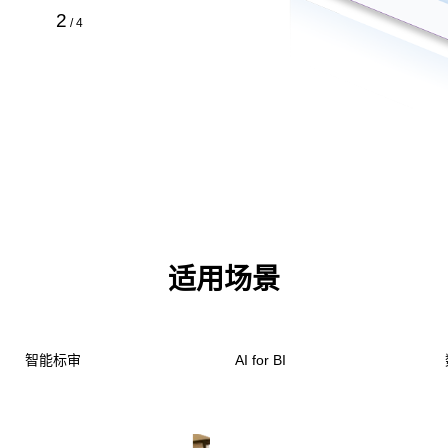
3
/
4
适用场景
智能标审
AI for BI