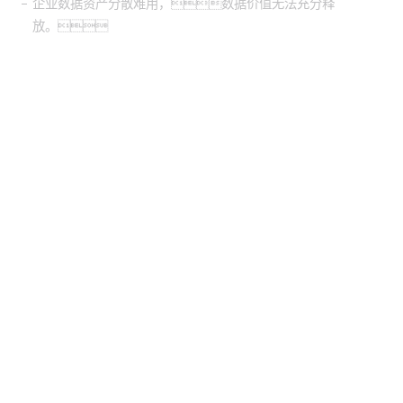
企业数据资产分散难用，数据价值无法充分释
放。
股票代
码：000034.SZ
BG大游集团控股
BG大游集团信息
BG大游集团问学
BG大游集团鲲泰
BG大游集团云科
BG大游集团商桥
山石网科
高科数聚
GoPomelo
联系我们
隐私政策
法律声明
网络安全与隐私保护