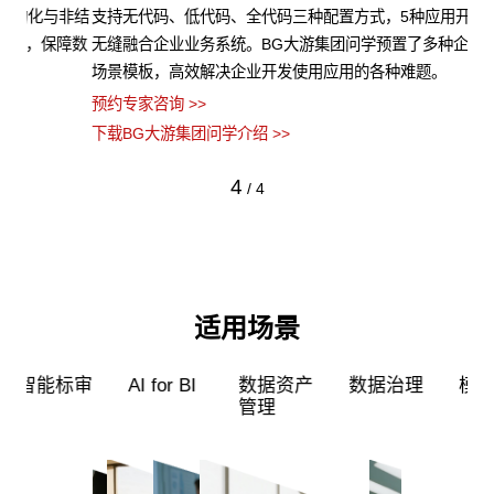
非结
支持无代码、低代码、全代码三种配置方式，5种应用开发模式，
B
障数
无缝融合企业业务系统。BG大游集团问学预置了多种企业级应用
算
场景模板，高效解决企业开发使用应用的各种难题。
类
预约专家咨询 >>
预约
下载BG大游集团问学介绍 >>
下载
4
/
4
适用场景
超级员工
智能标审
AI for BI
数据资产
管理