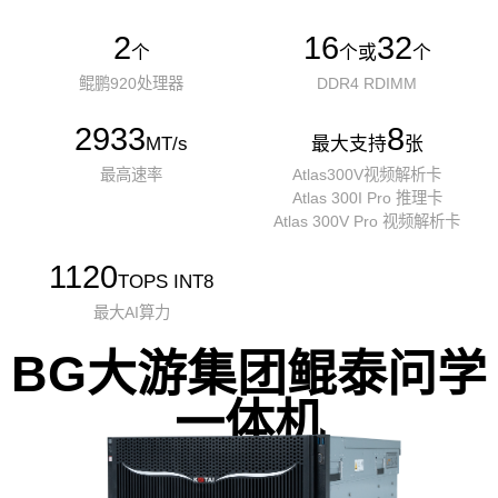
2
16
32
个
个或
个
鲲鹏920处理器
DDR4 RDIMM
2933
8
MT/s
最大支持
张
最高速率
Atlas300V视频解析卡
Atlas 300I Pro 推理卡
Atlas 300V Pro 视频解析卡
1120
TOPS INT8
最大AI算力
BG大游集团鲲泰问学
一体机