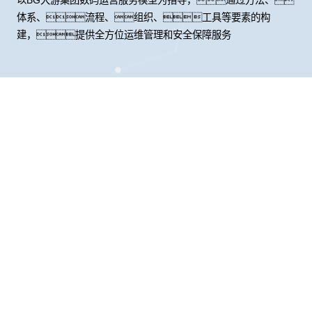
体系、流程、组织、工具等要素的构
建，提供全方位运维管理和安全保障服务
股票代码：000034.SZ
BG大游集团控股
BG大游集团信息
BG大游集团问学
BG大游集团鲲泰
BG大游集团云科
BG大游集团商桥
山石网科
高科数聚
GoPomelo
联系我们
隐私政策
法律声明
网络安全与隐私保护