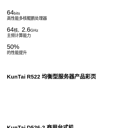
64
bits
高性能多核鲲鹏处理器
64
2.6
核、
GHz
主频计算能力
50
%
的性能提升
KunTai R522 均衡型服务器产品彩页
点击下载
KunTai D526-2 商用台式机