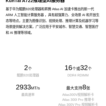
KunTai A722推理型AI服务器
基于华为鲲鹏920处理器和昇腾 Atlas AI 加速卡推出的新一代
ARM 人工智能计算服务器 ，具有超强算力、全场景 AI 和开放生
态等特点，主要为图像识别、视频处理、推理计算及机器学习等
场景提供解决方案，广泛应用于平安城市、智慧交通、智慧医疗
和 AI 推理等领域。
了解更多AI算力服务器
2
16
32
个
个或
个
鲲鹏920处理器
DDR4 RDIMM
2933
8
MT/s
最大支持
张
最高速率
Atlas300V视频解析卡
Atlas 300I Pro 推理卡
Atlas 300V Pro 视频解析卡