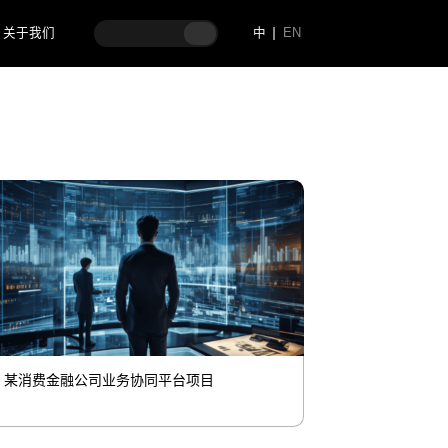
关于我们
中
EN
某大型国有银行总行商用数据脱敏管理工具项
目