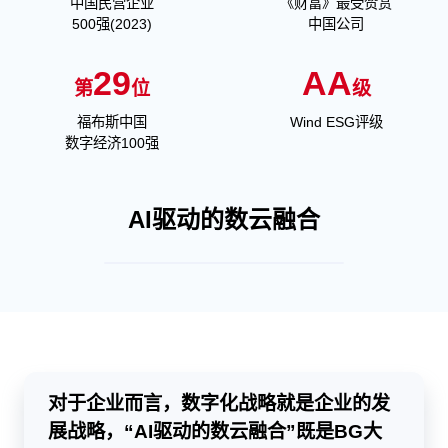
中国民营企业
《财富》最受赞赏
500强(2023)
中国公司
29
AA
第
位
级
福布斯中国
Wind ESG评级
数字经济100强
AI驱动的数云融合
对于企业而言，数字化战略就是企业的发
展战略，“AI驱动的数云融合”既是BG大