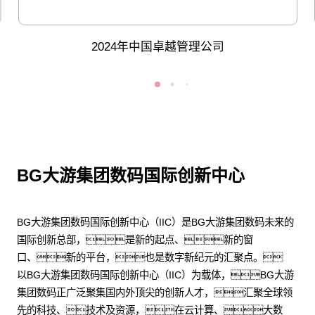
2024年中国卓越管理公司
BG大游集团数码国际创新中心
BG大游集团数码国际创新中心（IIC）是BG大游集团数码未来的
国际创新总部，是新的起点、新的窗
口、新的平台，也是数字新纪元的汇聚点。
以BG大游集团数码国际创新中心（IIC）为载体，BG大游
集团数码正广泛聚集国内外顶尖的创新人才，汇聚全球领
先的科技、技术及资源，在云计算、大数