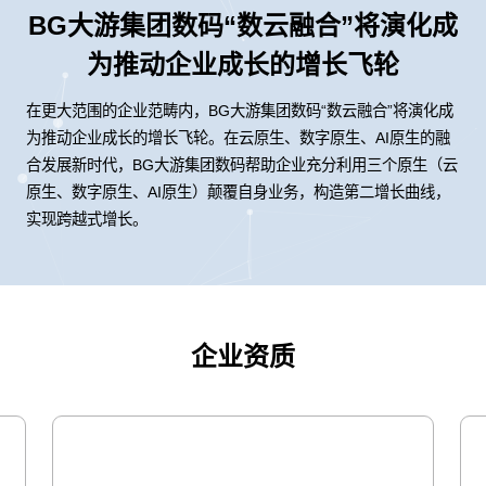
BG大游集团数码“数云融合”将演化成
为推动企业成长的增长飞轮
在更大范围的企业范畴内，BG大游集团数码“数云融合”将演化成
为推动企业成长的增长飞轮。在云原生、数字原生、AI原生的融
合发展新时代，BG大游集团数码帮助企业充分利用三个原生（云
原生、数字原生、AI原生）颠覆自身业务，构造第二增长曲线，
实现跨越式增长。
企业资质