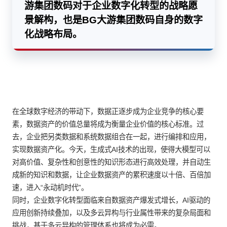
游集团数码对于企业数字化转型的战略愿
景解构，也是BG大游集团数码自身的数字
化战略布局。
在全球数字经济的带动下，数据正逐步成为企业竞争的核心要
素，数据资产的价值总量将成为衡量企业价值的核心标准。过
去，企业把另类数据和系统数据组合在一起，进行编排和应用，
实现数据资产化。今天，生成式AI技术的出现，使得大模型可以
对高价值、复杂性和创意性的知识形态进行高效处理，并自动生
成新的知识和数据，让企业数据资产的累积速度以十倍、百倍加
速，进入“永动机时代”。
同时，企业数字化转型面临来自数据资产爆发式增长，AI驱动的
应用创新持续叠加，以及多云异构与行业属性带来的复杂局面和
挑战，基于多云异构的管理体系也将成为必需。