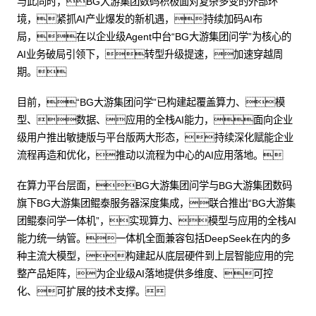
与此同时，BG大游集团数码积极面对复杂多变的外部环
境，紧抓AI产业爆发的新机遇，持续加码AI布
局，在以企业级Agent中台“BG大游集团问学”为核心的
AI业务破局引领下，转型升级提速，加速穿越周
期。
目前，“BG大游集团问学”已构建起覆盖算力、模
型、数据、应用的全栈AI能力，面向企业
级用户推出敏捷版与平台版两大形态，持续深化赋能企业
流程再造和优化，推动以流程为中心的AI应用落地。
在算力平台层面，BG大游集团问学与BG大游集团数码
旗下BG大游集团鲲泰服务器深度集成，联合推出“BG大游集
团鲲泰问学一体机”，实现算力、模型与应用的全栈AI
能力统一纳管。一体机全面兼容包括DeepSeek在内的多
种主流大模型，构建起从底层硬件到上层智能应用的完
整产品矩阵，为企业级AI落地提供多维度、可控
化、可扩展的技术支撑。