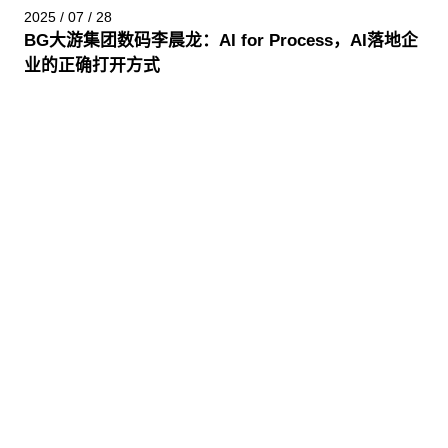
2025 / 07 / 28
BG大游集团数码李晨龙：AI for Process，AI落地企
业的正确打开方式
股票代码：000034.SZ
BG大游集团控股
BG大游集团信息
BG大游集团问学
BG大游集团鲲泰
BG大游集团云科
BG大游集团商桥
山石网科
高科数聚
GoPomelo
联系我们
隐私政策
法律声明