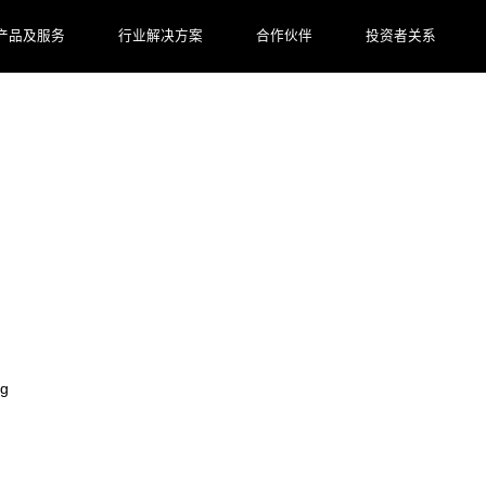
产品及服务
行业解决方案
合作伙伴
投资者关系
ocess 企业级流程数智化变革》蓝皮书即将发布！