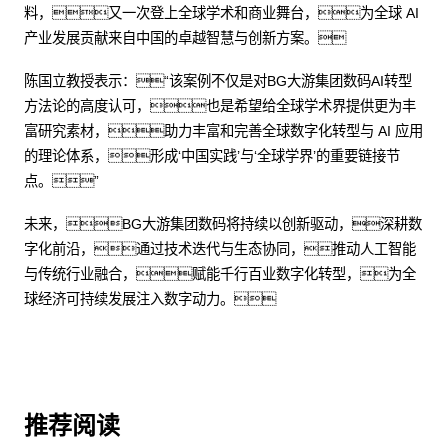
料，又一次登上全球学术和商业舞台，为全球 AI
产业发展贡献来自中国的卓越智慧与创新方案。
陈国立教授表示：“该案例不仅是对BG大游集团数码AI转型
方法论的高度认可，也是希望给全球学术界提供更为丰
富研究素材，助力丰富和完善全球数字化转型与 AI 应用
的理论体系，形成‘中国实践’与‘全球学界’的重要链接节
点。”
未来，BG大游集团数码将持续以创新驱动，深耕数
字化前沿，通过技术迭代与生态协同，推动人工智能
与传统行业融合，赋能千行百业数字化转型，为全
球经济可持续发展注入数字动力。
推荐阅读