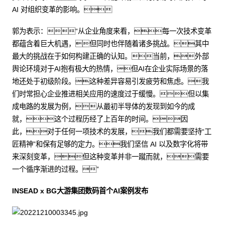
AI 对组织变革的影响。
郭为表示：“从企业角度来看，每一次技术变革
都蕴含着巨大机遇，但同时也伴随着诸多挑战。其中
最大的挑战在于如何构建正确的认知。当前，外部
舆论环境对于AI抱有极大的热情，但AI在企业实际场景的落
地还处于初级阶段。这种差异容易引发疲劳和焦虑。我
们时常担心企业推进相关应用的速度过于缓慢。但以集
成电路的发展为例，从最初半导体的发现到如今的成
就，这个过程历经了上百年的时间。因
此，对于任何一项技术的发展，我们都需要坚持“工
匠精神”和保有足够的定力。我们坚信 AI 以及数字化将带
来深刻变革，但这种变革并非一蹴而就，需要
一个循序渐进的过程。”
INSEAD x BG大游集团数码首个AI案例发布