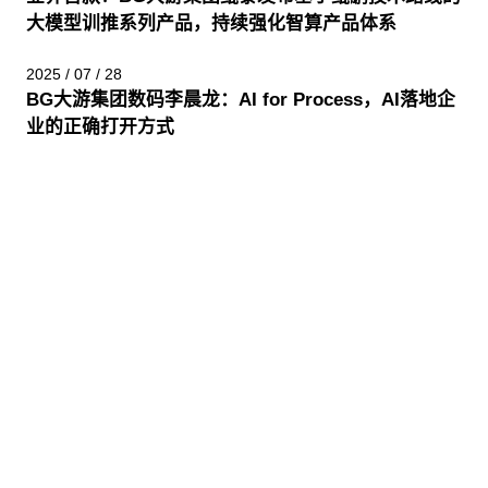
大模型训推系列产品，持续强化智算产品体系
2025 / 07 / 28
BG大游集团数码李晨龙：AI for Process，AI落地企
业的正确打开方式
股票代码：000034.SZ
BG大游集团控股
BG大游集团信息
BG大游集团问学
BG大游集团鲲泰
BG大游集团云科
BG大游集团商桥
山石网科
高科数聚
GoPomelo