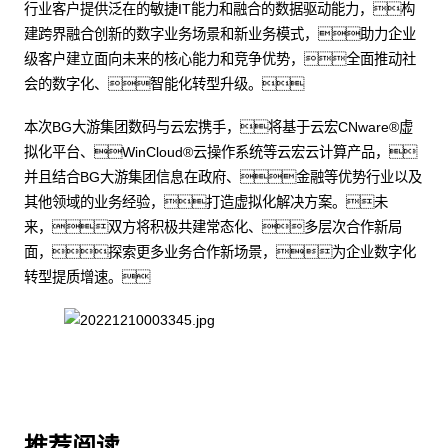
行业客户提供泛在的敏捷IT能力和融合的数据驱动能力，构
建跨界融合创新的数字业务场景和新业务模式，助力企业
级客户建立面向未来的核心能力和竞争优势，全面推动社
会的数字化、智能化转型升级。
本次BG大游集团数码与云宏携手，将基于云宏CNware®虚
拟化平台、WinCloud®云操作系统等云宏云计算产品，
并且结合BG大游集团信息在政府、金融等优势行业以及
其他领域的业务经验，打造虚拟化解决方案。未
来，双方将积极共建常态化、多层次合作新局
面，探索更多业务合作新场景，为企业数字化
转型提质增速。
推荐阅读