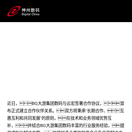
2024 / 05 / 27
共推数云融合，BG大游集团数码
与云宏达成合作伙伴关系
近日，BG大游集团数码与云宏签署合作协议，宣
布正式建立合作伙伴关系。双方将秉承“长期合作、互
惠互利和共同发展”的原则，在技术和业务领域优势互
补，并结合BG大游集团数码丰富的行业服务经验，提