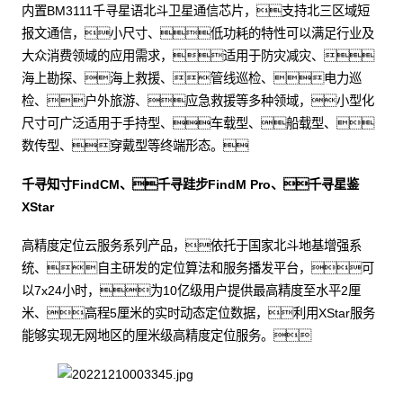
内置BM3111千寻星语北斗卫星通信芯片，支持北三区域短
报文通信，小尺寸、低功耗的特性可以满足行业及
大众消费领域的应用需求，适用于防灾减灾、
海上勘探、海上救援、管线巡检、电力巡
检、户外旅游、应急救援等多种领域，小型化
尺寸可广泛适用于手持型、车载型、船载型、
数传型、穿戴型等终端形态。
千寻知寸FindCM、千寻跬步FindM Pro、千寻星鉴
XStar
高精度定位云服务系列产品，依托于国家北斗地基增强系
统、自主研发的定位算法和服务播发平台，可
以7x24小时，为10亿级用户提供最高精度至水平2厘
米、高程5厘米的实时动态定位数据，利用XStar服务
能够实现无网地区的厘米级高精度定位服务。