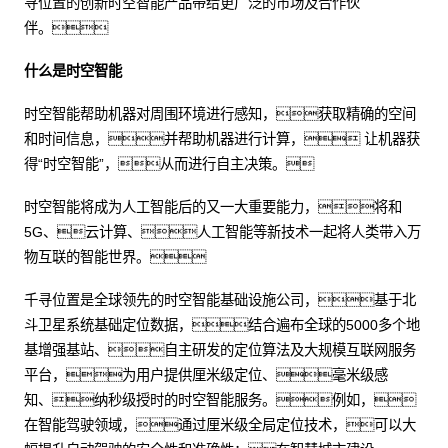
寻位置的创新时空智能产品带给更广泛的市场及合作伙
伴。
什么是时空智能
时空智能帮助机器对周围环境进行感知，获取精确的空间
和时间信息，并帮助机器进行计算， 让机器获
得“时空智能”，从而进行自主决策。
时空智能将成为人工智能后的又一大重要能力，将和
5G、云计算、人工智能等新技术一起将人类带入万
物互联的智能世界。
千寻位置是全球领先的时空智能基础设施公司，基于北
斗卫星系统基础定位数据，结合遍布全球的5000多个地
基增强基站、自主研发的定位算法及大规模互联网服务
平台，为用户提供厘米级定位、毫米级感
知、纳秒级授时的时空智能服务。例如，
在智能驾驶领域，通过厘米级全局定位技术，可以大